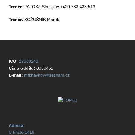
Trenér:
PALOSZ Stanislav +420 733 433 513
Trenér:
KOŽUŠNÍK Marek
IČO:
27008240
Číslo oddílu:
8030451
E-mail:
mfkhavirov@seznam.cz
Adresa:
U hřiště 1418,