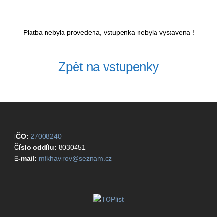
Platba nebyla provedena, vstupenka nebyla vystavena !
Zpět na vstupenky
IČO:
27008240
Číslo oddílu:
8030451
E-mail:
mfkhavirov@seznam.cz